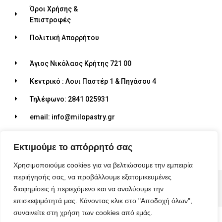
Όροι Χρήσης &
Επιστροφές
Πολιτική Απορρήτου
Άγιος Νικόλαος Κρήτης 721 00
Κεντρικό : Λουι Παστέρ 1 & Πηγάσου 4
Τηλέφωνο: 2841 025931
email: info@milopastry.gr
Ωράριο λειτουργίας: 07:00 - 22:30
Εκτιμούμε το απόρρητό σας
Χρησιμοποιούμε cookies για να βελτιώσουμε την εμπειρία
περιήγησής σας, να προβάλλουμε εξατομικευμένες
© 2026 ALL RIGHTS RESERVED​
διαφημίσεις ή περιεχόμενο και να αναλύουμε την
MADE WITH ❤ BY BLUEBIRD ADVERTISING​
επισκεψιμότητά μας. Κάνοντας κλικ στο "Αποδοχή όλων",
συναινείτε στη χρήση των cookies από εμάς.