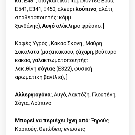
και E481, διογκωτικοί παράγοντες E500,
E541, E341, E450, αλεύρι
λούπινο
, αλάτι,
σταθεροποιητής: κόμμι
ξανθάνης),
Αυγό
ολόκληρο φρέσκο, ]
Καφές Υγρός , Κακάο Σκόνη , Μαύρη
Σοκολάτα (μάζα κακάου, ζάχαρη, βούτυρο
κακάο, γαλακτωματοποιητής:
λεκιθίνη
σόγιας
(E322), φυσική
αρωματική βανίλια), ]
Αλλεργιογόνα
:, Αυγό, Λακτόζη, Γλουτένη,
Σόγια, Λούπινο
Μπορεί να περιέχει ίχνη από
: Ξηρούς
Καρπούς, Θειώδεις ενώσεις