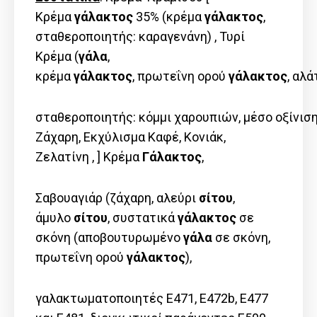
Κρέμα
γάλακτος
35% (κρέμα
γάλακτος
,
σταθεροποιητής: καραγενάνη) , Τυρί
Κρέμα (
γ
άλα
,
κ
ρέμα
γάλακτος
,
πρωτεΐνη
ορού
γάλακτος
,
αλά
σταθεροποιητής:
κόμμι
χαρουπιών
,
μέσο
οξίνιση
Ζάχαρη, Εκχύλισμα Καφέ, Κονιάκ,
Ζελατίνη , ] Kρέμα
Γάλακτος
,
Σαβουαγιάρ (ζάχαρη, αλεύρι
σίτου
,
άμυλο
σίτου
, συστατικά
γάλακτος
σε
σκόνη (αποβουτυρωμένο
γάλα
σε σκόνη,
πρωτεΐνη ορού
γάλακτος
),
γαλακτωματοποιητές E471, E472b, E477