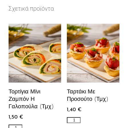
Σχετικά προϊόντα
Τορτίγια Μίνι
Ταρτάκι Με
Ζαμπόν Η
Προσούτο (τμχ)
Γαλοπούλα (τμχ)
1,40
€
1,50
€