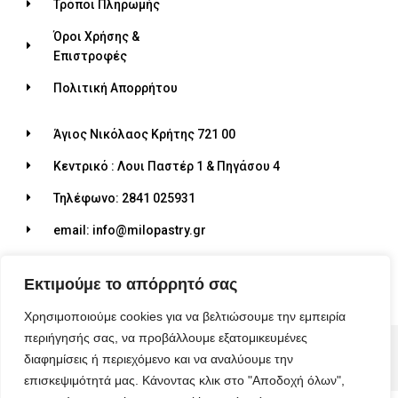
Τρόποι Πληρωμής
Όροι Χρήσης &
Επιστροφές
Πολιτική Απορρήτου
Άγιος Νικόλαος Κρήτης 721 00
Κεντρικό : Λουι Παστέρ 1 & Πηγάσου 4
Τηλέφωνο: 2841 025931
email: info@milopastry.gr
Ωράριο λειτουργίας: 07:00 - 22:30
Εκτιμούμε το απόρρητό σας
Χρησιμοποιούμε cookies για να βελτιώσουμε την εμπειρία
περιήγησής σας, να προβάλλουμε εξατομικευμένες
© 2026 ALL RIGHTS RESERVED​
διαφημίσεις ή περιεχόμενο και να αναλύουμε την
MADE WITH ❤ BY BLUEBIRD ADVERTISING​
επισκεψιμότητά μας. Κάνοντας κλικ στο "Αποδοχή όλων",