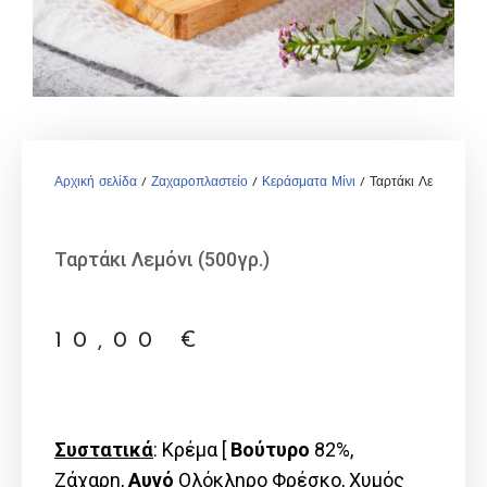
Αρχική σελίδα
/
Ζαχαροπλαστείο
/
Κεράσματα Μίνι
/ Ταρτάκι Λεμόνι (500
Ταρτάκι Λεμόνι (500γρ.)
10,00
€
Συστατικά
: Κρέμα [
Βούτυρο
82%,
Ζάχαρη,
Αυγό
Ολόκληρο Φρέσκο, Χυμός