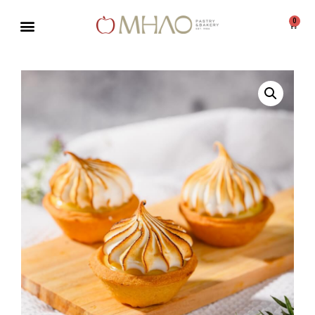
0
Μεταπηδήστε
στο
περιεχόμενο