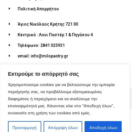
Πολιτική Απορρήτου
Άγιος Νικόλαος Κρήτης 721 00
Κεντρικό : Λουι Παστέρ 1 & Πηγάσου 4
Τηλέφωνο: 2841 025931
email: info@milopastry.gr
Ωράριο λειτουργίας: 07:00 - 22:30
Εκτιμούμε το απόρρητό σας
Χρησιμοποιούμε cookies για να βελτιώσουμε την εμπειρία
περιήγησής σας, να προβάλλουμε εξατομικευμένες
© 2026 ALL RIGHTS RESERVED​
διαφημίσεις ή περιεχόμενο και να αναλύουμε την
MADE WITH ❤ BY BLUEBIRD ADVERTISING​
επισκεψιμότητά μας. Κάνοντας κλικ στο "Αποδοχή όλων",
συναινείτε στη χρήση των cookies από εμάς.
Προσαρμογή
Απόρριψη όλων
Αποδοχή όλων