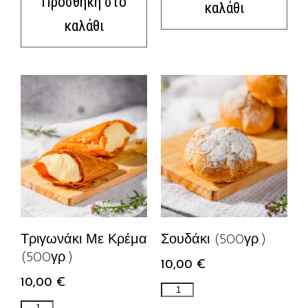
Προσθήκη στο
καλάθι
καλάθι
Τριγωνάκι Με Κρέμα
Σουδάκι (500γρ.)
(500γρ.)
10,00
€
10,00
€