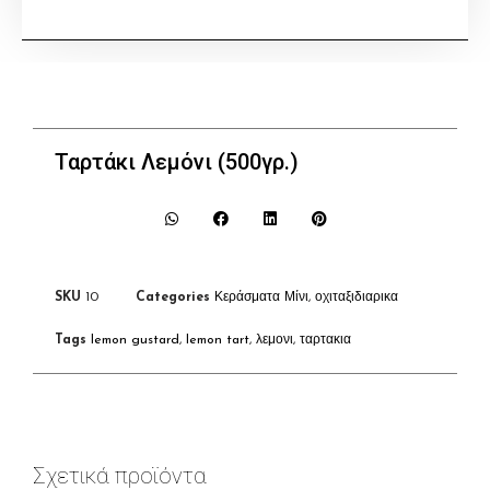
Ταρτάκι Λεμόνι (500γρ.)
SKU
10
Categories
Κεράσματα Μίνι
,
οχιταξιδιαρικα
Tags
lemon gustard
,
lemon tart
,
λεμονι
,
ταρτακια
Σχετικά προϊόντα