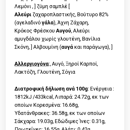
Λεμόνι , ] ζύμη σαμπλέ [
Αλεύρι
ζαχαροπλαστικής, Βούτυρο 82%
(αγελαδινό
γάλα
), Άχνη Ζάχαρη,
Κρόκος Φρέσκου
Αυγού
, Αλεύρι
αμυγδάλου χωρίς γλουτένη, Βανίλια
Σκόνη, ] Αλβουμίνη (
αυγά
και παράγωγα), ]
Αλλεργιογόνα
:, Αυγό, Ξηροί Καρποί,
Λακτόζη, Γλουτένη, Σόγια
Διατροφική δήλωση ανά 100g
: Ενέργεια :
1812kJ /433kcal, Λιπαρά: 24.72g, εκ των
οποίων Kορεσμένα: 16.68g,
Υδατάνθρακες: 36.58g, εκ των οποίων
Σάκχαρα: 19.03g, Εδώδιμες Ίνες: 0.31g,
Πρωτεΐνες: 16.55g, Αλάτι: 0.42g