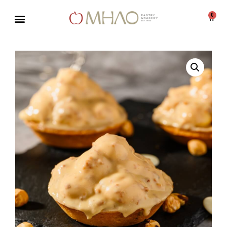
0
Μεταπηδήστε
στο
περιεχόμενο