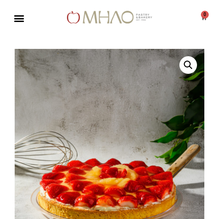
0
Μεταπηδήστε
στο
περιεχόμενο