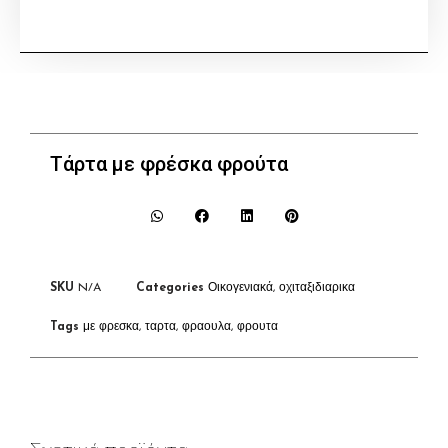
Τάρτα με φρέσκα φρούτα
SKU
N/A
Categories
Οικογενιακά
,
οχιταξιδιαρικα
Tags
με φρεσκα
,
ταρτα
,
φραουλα
,
φρουτα