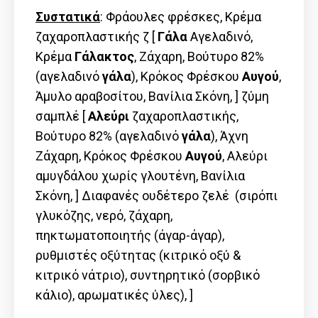
Συστατικά
: Φράουλες φρέσκες, Κρέμα
ζαχαροπλαστικής ζ [
Γάλα
Αγελαδινό,
Kρέμα
Γάλακτος
, Ζάχαρη, Βούτυρο 82%
(αγελαδινό
γάλα
), Κρόκος Φρέσκου
Αυγού
,
Άμυλο αραβοσίτου, Βανίλια Σκόνη, ] ζύμη
σαμπλέ [
Αλεύρι
ζαχαροπλαστικής,
Βούτυρο 82% (αγελαδινό
γάλα
), Άχνη
Ζάχαρη, Κρόκος Φρέσκου
Αυγού
, Αλεύρι
αμυγδάλου χωρίς γλουτένη, Βανίλια
Σκόνη, ] Διαφανές ουδέτερο ζελέ (σιρόπι
γλυκόζης, νερό, ζάχαρη,
πηκτωματοποιητής (άγαρ-άγαρ),
ρυθμιστές οξύτητας (κιτρικό οξύ &
κιτρικό νάτριο), συντηρητικό (σορβικό
κάλιο), αρωματικές ύλες), ]