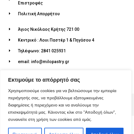
Επιστροφές
Πολιτική Απορρήτου
Άγιος Νικόλαος Κρήτης 721 00
Κεντρικό : Λουι Παστέρ 1 & Πηγάσου 4
Τηλέφωνο: 2841 025931
email: info@milopastry.gr
Ωράριο λειτουργίας: 07:00 - 22:30
Εκτιμούμε το απόρρητό σας
Χρησιμοποιούμε cookies για να βελτιώσουμε την εμπειρία
περιήγησής σας, να προβάλλουμε εξατομικευμένες
© 2026 ALL RIGHTS RESERVED​
διαφημίσεις ή περιεχόμενο και να αναλύουμε την
MADE WITH ❤ BY BLUEBIRD ADVERTISING​
επισκεψιμότητά μας. Κάνοντας κλικ στο "Αποδοχή όλων",
συναινείτε στη χρήση των cookies από εμάς.