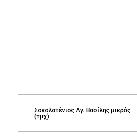
Σοκολατένιος Αγ. Βασίλης μικρός
(τμχ)