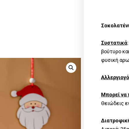
Σοκολατένι
Συστατικά
βούτυρο κα
φυσική αρω
Αλλεργιογ
Μπορεί να 
Θειώδεις ε
Διατροφικ