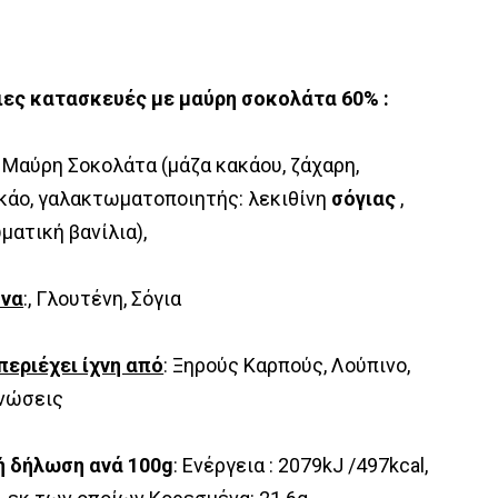
ες κατασκευές με μαύρη σοκολάτα 60% :
: Μαύρη Σοκολάτα (μάζα κακάου, ζάχαρη,
κάο, γαλακτωματοποιητής: λεκιθίνη
σόγιας
,
ματική βανίλια),
όνα
:, Γλουτένη, Σόγια
περιέχει ίχνη από
: Ξηρούς Καρπούς, Λούπινο,
νώσεις
ή δήλωση ανά 100g
: Ενέργεια : 2079kJ /497kcal,