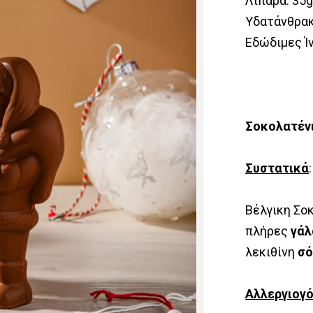
Λιπαρά: 35g
Υδατάνθρακε
Εδώδιμες Ίν
Σοκολατέν
Συστατικά
:
Βέλγικη Σο
πλήρες
γά
λεκιθίνη
σό
Αλλεργιογ