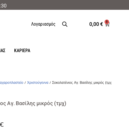
:30
0
0,00
€
Λογαριασμός
ΜΑΣ
ΚΑΡΙΈΡΑ
αχαροπλαστείο
/
Χριστούγεννα
/ Σοκολατένιος Αγ. Βασίλης μικρός (τμχ)
ος Αγ. Βασίλης μικρός (τμχ)
€