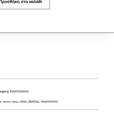
Προσθήκη στο καλάθι
egory
Χριστούγεννα
s
santa claus
,
αγιος βασίλης
,
σοκολατένιο