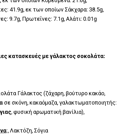
, εκ των οποίων Kορεσμένα: 21.6g,
ς: 41.9g, εκ των οποίων Σάκχαρα: 38.5g,
ες: 9.7g, Πρωτεΐνες: 7.1g, Αλάτι: 0.01g
ιες κατασκευές με γάλακτος σοκολάτα:
κολάτα Γάλακτος (ζάχαρη, βούτυρο κακάο,
λα
σε σκόνη, κακαόμαζα, γαλακτωματοποιητής:
γιας
, φυσική αρωματική βανίλια),
όνα
:, Λακτόζη, Σόγια