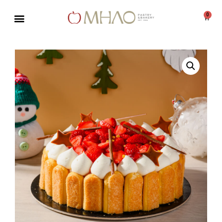
0
Μεταπηδήστε
στο
περιεχόμενο