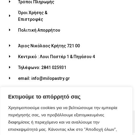
Τρόποι Πληρωμής
Όροι Χρήσης &
Επιστροφές
Πολιτική Απορρήτου
Άγιος Νικόλαος Κρήτης 721 00
Κεντρικό : Λουι Παστέρ 1 & Πηγάσου 4
Τηλέφωνο: 2841 025931
email: info@milopastry.gr
Ωράριο λειτουργίας: 07:00 - 22:30
Εκτιμούμε το απόρρητό σας
Χρησιμοποιούμε cookies για να βελτιώσουμε την εμπειρία
περιήγησής σας, να προβάλλουμε εξατομικευμένες
© 2026 ALL RIGHTS RESERVED​
διαφημίσεις ή περιεχόμενο και να αναλύουμε την
MADE WITH ❤ BY BLUEBIRD ADVERTISING​
επισκεψιμότητά μας. Κάνοντας κλικ στο "Αποδοχή όλων",