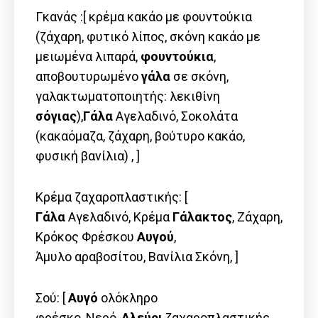
Γκανάς :[ κρέμα κακάο με φουντούκια
(ζάχαρη, φυτικό λίπος, σκόνη κακάο με
μειωμένα λιπαρά,
φουντούκια
,
αποβουτυρωμένο
γάλα
σε σκόνη,
γαλακτωματοποιητής: λεκιθίνη
σόγιας
),
Γάλα
Αγελαδινό, Σοκολάτα
(
κακαόμαζα
,
ζάχαρη
,
βούτυρο
κακάο
,
φυσική
βανίλια
) , ]
Κρέμα ζαχαροπλαστικής: [
Γάλα
Αγελαδινό, Kρέμα
Γάλακτος
, Ζάχαρη,
Κρόκος Φρέσκου
Αυγού
,
Άμυλο αραβοσίτου, Βανίλια Σκόνη, ]
Σού: [
Αυγό
ολόκληρο
φρέσκο, Νερό,
Αλεύρι
ζαχαροπλαστικής