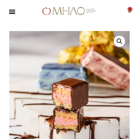
0
Μεταπηδήστε
στο
περιεχόμενο