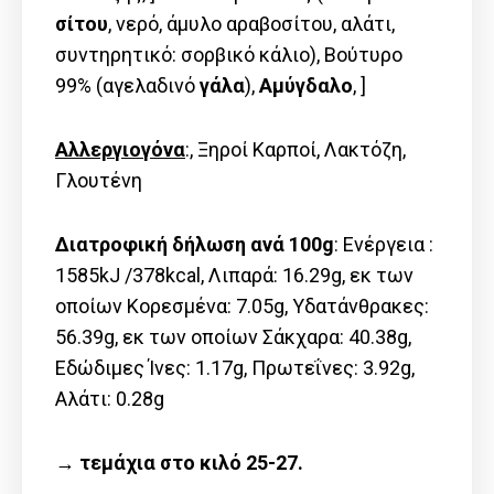
σίτου
, νερό, άμυλο αραβοσίτου, αλάτι,
συντηρητικό: σορβικό κάλιο), Βούτυρο
99% (αγελαδινό
γάλα
),
Αμύγδαλο
, ]
Αλλεργιογόνα
:, Ξηροί Καρποί, Λακτόζη,
Γλουτένη
Διατροφική δήλωση ανά 100g
: Ενέργεια :
1585kJ /378kcal, Λιπαρά: 16.29g, εκ των
οποίων Kορεσμένα: 7.05g, Υδατάνθρακες:
56.39g, εκ των οποίων Σάκχαρα: 40.38g,
Εδώδιμες Ίνες: 1.17g, Πρωτεΐνες: 3.92g,
Αλάτι: 0.28g
→ τεμάχια στο κιλό 25-27.