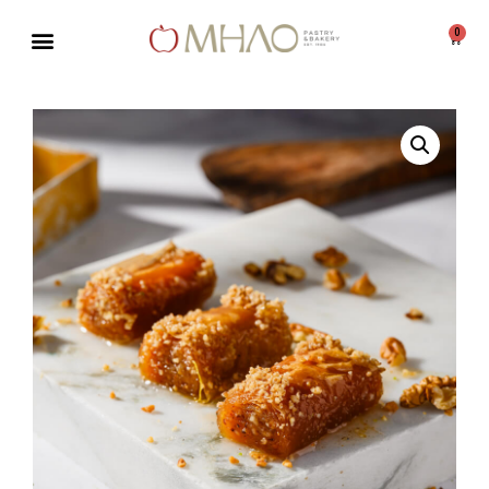
0
Μεταπηδήστε
στο
περιεχόμενο