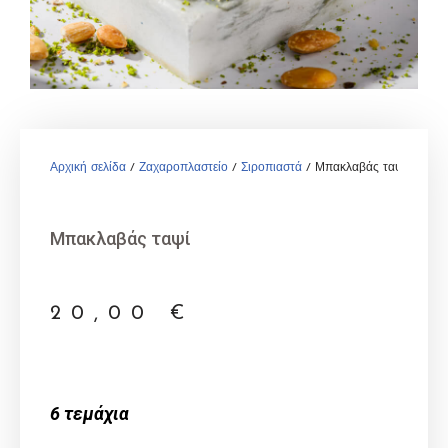
Αρχική σελίδα
/
Ζαχαροπλαστείο
/
Σιροπιαστά
/ Μπακλαβάς ταψί
Μπακλαβάς ταψί
20,00
€
6 τεμάχια