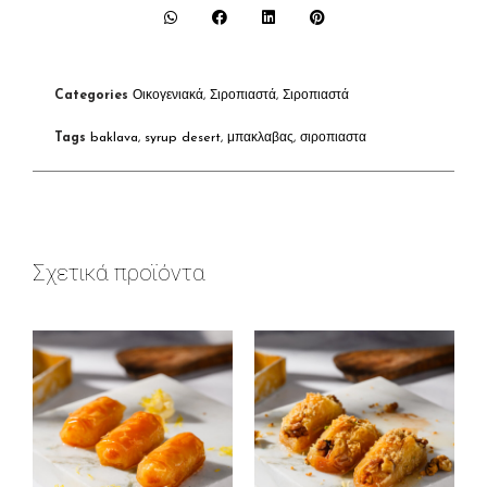
Categories
Οικογενιακά
,
Σιροπιαστά
,
Σιροπιαστά
Tags
baklava
,
syrup desert
,
μπακλαβας
,
σιροπιαστα
Σχετικά προϊόντα