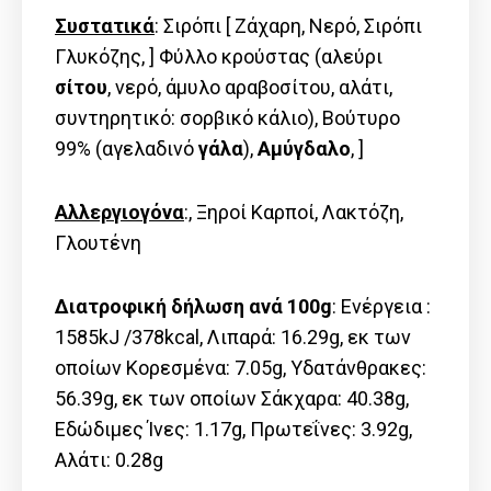
Συστατικά
: Σιρόπι [ Ζάχαρη, Νερό, Σιρόπι
Γλυκόζης, ] Φύλλο κρούστας (αλεύρι
σίτου
, νερό, άμυλο αραβοσίτου, αλάτι,
συντηρητικό: σορβικό κάλιο), Βούτυρο
99% (αγελαδινό
γάλα
),
Αμύγδαλο
, ]
Αλλεργιογόνα
:, Ξηροί Καρποί, Λακτόζη,
Γλουτένη
Διατροφική δήλωση ανά 100g
: Ενέργεια :
1585kJ /378kcal, Λιπαρά: 16.29g, εκ των
οποίων Kορεσμένα: 7.05g, Υδατάνθρακες:
56.39g, εκ των οποίων Σάκχαρα: 40.38g,
Εδώδιμες Ίνες: 1.17g, Πρωτεΐνες: 3.92g,
Αλάτι: 0.28g