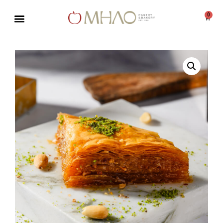
0
Μεταπηδήστε
στο
περιεχόμενο