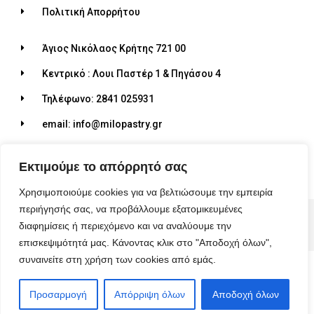
Πολιτική Απορρήτου
Άγιος Νικόλαος Κρήτης 721 00
Κεντρικό : Λουι Παστέρ 1 & Πηγάσου 4
Τηλέφωνο: 2841 025931
email: info@milopastry.gr
Ωράριο λειτουργίας: 07:00 - 22:30
Εκτιμούμε το απόρρητό σας
Χρησιμοποιούμε cookies για να βελτιώσουμε την εμπειρία
περιήγησής σας, να προβάλλουμε εξατομικευμένες
© 2026 ALL RIGHTS RESERVED​
διαφημίσεις ή περιεχόμενο και να αναλύουμε την
MADE WITH ❤ BY BLUEBIRD ADVERTISING​
επισκεψιμότητά μας. Κάνοντας κλικ στο "Αποδοχή όλων",
συναινείτε στη χρήση των cookies από εμάς.
Προσαρμογή
Απόρριψη όλων
Αποδοχή όλων