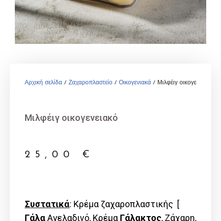
Αρχική σελίδα
/
Ζαχαροπλαστείο
/
Οικογενιακά
/ Μιλφέιγ οικογενειακό
Μιλφέιγ οικογενειακό
25,00
€
Συστατικά
: Κρέμα ζαχαροπλαστικής [
Γάλα
Αγελαδινό, Kρέμα
Γάλακτος
, Ζάχαρη,