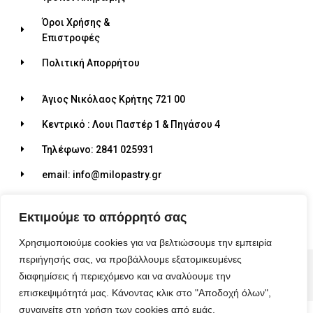
Όροι Χρήσης &
Επιστροφές
Πολιτική Απορρήτου
Άγιος Νικόλαος Κρήτης 721 00
Κεντρικό : Λουι Παστέρ 1 & Πηγάσου 4
Τηλέφωνο: 2841 025931
email: info@milopastry.gr
Ωράριο λειτουργίας: 07:00 - 22:30
Εκτιμούμε το απόρρητό σας
Χρησιμοποιούμε cookies για να βελτιώσουμε την εμπειρία
περιήγησής σας, να προβάλλουμε εξατομικευμένες
© 2026 ALL RIGHTS RESERVED​
διαφημίσεις ή περιεχόμενο και να αναλύουμε την
MADE WITH ❤ BY BLUEBIRD ADVERTISING​
επισκεψιμότητά μας. Κάνοντας κλικ στο "Αποδοχή όλων",
συναινείτε στη χρήση των cookies από εμάς.