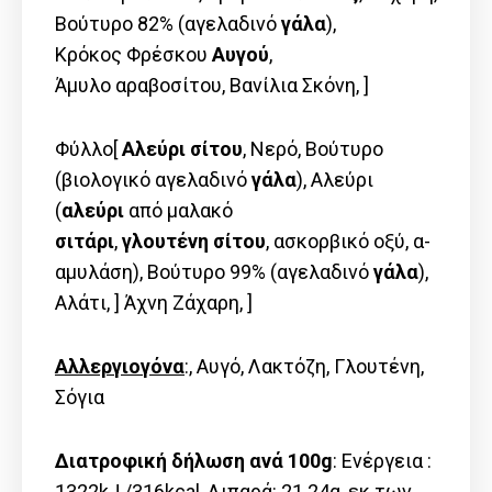
Βούτυρο 82% (αγελαδινό
γάλα
),
Κρόκος Φρέσκου
Αυγού
,
Άμυλο αραβοσίτου, Βανίλια Σκόνη, ]
Φύλλο[
Αλεύρι σίτου
, Νερό, Βούτυρο
(βιολογικό αγελαδινό
γάλα
), Αλεύρι
(
αλεύρι
από μαλακό
σιτάρι
,
γλουτένη
σίτου
, ασκορβικό οξύ, α-
αμυλάση), Βούτυρο 99% (αγελαδινό
γάλα
),
Αλάτι, ] Άχνη Ζάχαρη, ]
Αλλεργιογόνα
:, Αυγό, Λακτόζη, Γλουτένη,
Σόγια
Διατροφική δήλωση ανά 100g
: Ενέργεια :
1322kJ /316kcal, Λιπαρά: 21.24g, εκ των