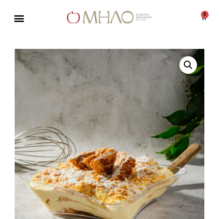
0
Μεταπηδήστε
στο
περιεχόμενο