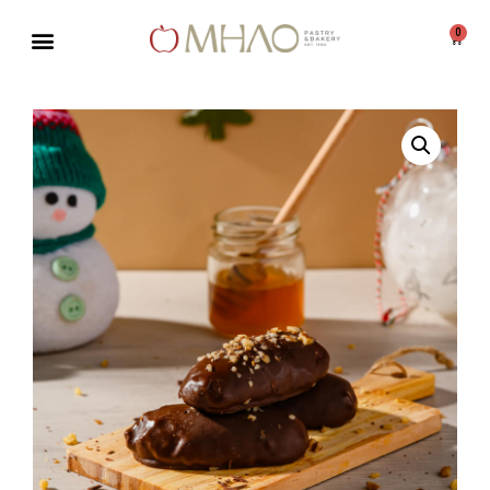
0
Μεταπηδήστε
στο
περιεχόμενο