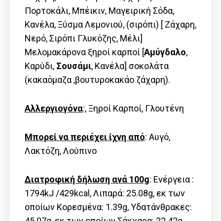
Πορτοκάλι, Μπέικιν, Μαγειρική Σόδα,
Κανέλα, Ξύσμα Λεμονιού, (σιρόπι) [ Ζάχαρη,
Νερό, Σιρόπι Γλυκόζης, Μέλι]
Μελομακάρονα ξηροί καρποί [
Αμύγδαλο
,
Καρύδι,
Σουσάμι
, Κανέλα] σοκολάτα
(κακαόμαζα ,βουτυροκακάο ζάχαρη).
Αλλεργιογόνα
:, Ξηροί Καρποί, Γλουτένη
Μπορεί να περιέχει ίχνη από
: Αυγό,
Λακτόζη, Λούπινο
Διατροφική δήλωση ανά 100g
: Ενέργεια :
1794kJ /429kcal, Λιπαρά: 25.08g, εκ των
οποίων Kορεσμένα: 1.39g, Υδατάνθρακες:
45.07g, εκ των οποίων Σάκχαρα: 22.42g,