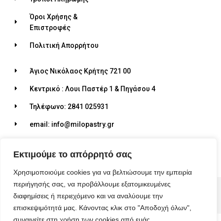
Όροι Χρήσης &
Επιστροφές
Πολιτική Απορρήτου
Άγιος Νικόλαος Κρήτης 721 00
Κεντρικό : Λουι Παστέρ 1 & Πηγάσου 4
Τηλέφωνο: 2841 025931
email: info@milopastry.gr
Ωράριο λειτουργίας: 07:00 - 22:30
Εκτιμούμε το απόρρητό σας
Χρησιμοποιούμε cookies για να βελτιώσουμε την εμπειρία
περιήγησής σας, να προβάλλουμε εξατομικευμένες
© 2026 ALL RIGHTS RESERVED​
διαφημίσεις ή περιεχόμενο και να αναλύουμε την
MADE WITH ❤ BY BLUEBIRD ADVERTISING​
επισκεψιμότητά μας. Κάνοντας κλικ στο "Αποδοχή όλων",
συναινείτε στη χρήση των cookies από εμάς.