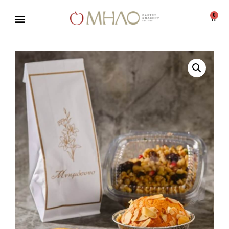
0
Μεταπηδήστε
στο
περιεχόμενο