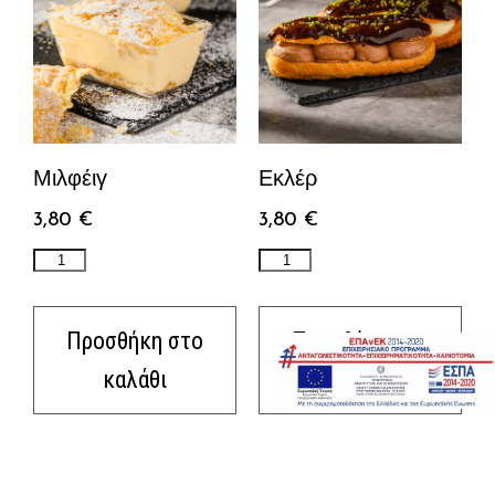
Μιλφέιγ
Εκλέρ
3,80
€
3,80
€
Προσθήκη στο
Προσθήκη στο
καλάθι
καλάθι