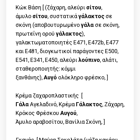
Κώκ Βάση [ (ζάχαρη, αλεύρι
σίτου
,
άμυλο
σίτου
, συστατικά
γάλακτος
σε
σκόνη (αποβουτυρωμένο
γάλα
σε σκόνη,
πρωτεΐνη ορού
γάλακτος
),
γαλακτωματοποιητές E471, E472b, E477
και E481, διογκωτικοί παράγοντες E500,
E541, E341, E450, αλεύρι
λούπινο
, αλάτι,
σταθεροποιητής: κόμμι
ξανθάνης),
Αυγό
ολόκληρο φρέσκο, ]
Κρέμα ζαχαροπλαστικής [
Γάλα
Αγελαδινό, Kρέμα
Γάλακτος
, Ζάχαρη,
Κρόκος Φρέσκου
Αυγού
,
Άμυλο αραβοσίτου, Βανίλια Σκόνη, ]
Γκανάς [ Μαύρη Σοκολάτα (μάζα κακάου,