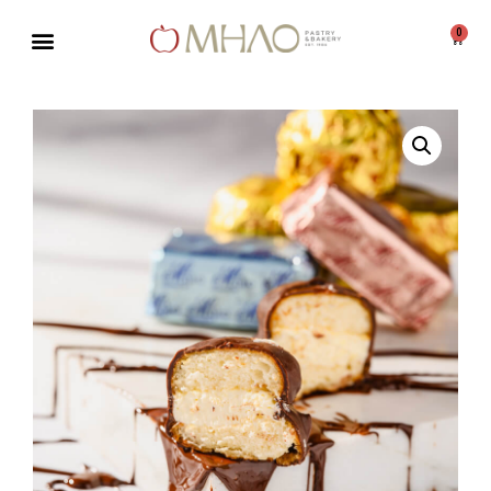
0
Μεταπηδήστε
στο
περιεχόμενο