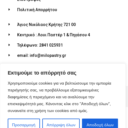
Πολιτική Απορρήτου
Άγιος Νικόλαος Κρήτης 721 00
Κεντρικό : Λουι Παστέρ 1 & Πηγάσου 4
Τηλέφωνο: 2841 025931
email: info@milopastry.gr
Ωράριο λειτουργίας: 07:00 - 22:30
Εκτιμούμε το απόρρητό σας
Χρησιμοποιούμε cookies για να βελτιώσουμε την εμπειρία
περιήγησής σας, να προβάλλουμε εξατομικευμένες
© 2026 ALL RIGHTS RESERVED​
διαφημίσεις ή περιεχόμενο και να αναλύουμε την
MADE WITH ❤ BY BLUEBIRD ADVERTISING​
επισκεψιμότητά μας. Κάνοντας κλικ στο "Αποδοχή όλων",
συναινείτε στη χρήση των cookies από εμάς.
Προσαρμογή
Απόρριψη όλων
Αποδοχή όλων