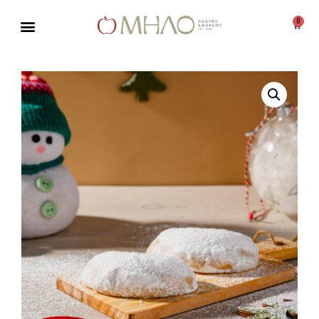
0
Μεταπηδήστε
στο
περιεχόμενο