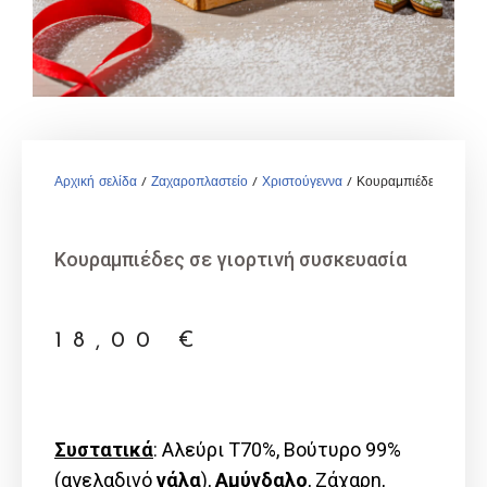
Αρχική σελίδα
/
Ζαχαροπλαστείο
/
Χριστούγεννα
/ Κουραμπιέδες σε γιορ
Κουραμπιέδες σε γιορτινή συσκευασία
18,00
€
Συστατικά
: Αλεύρι Τ70%, Βούτυρο 99%
(αγελαδινό
γάλα
),
Αμύγδαλο
, Ζάχαρη,