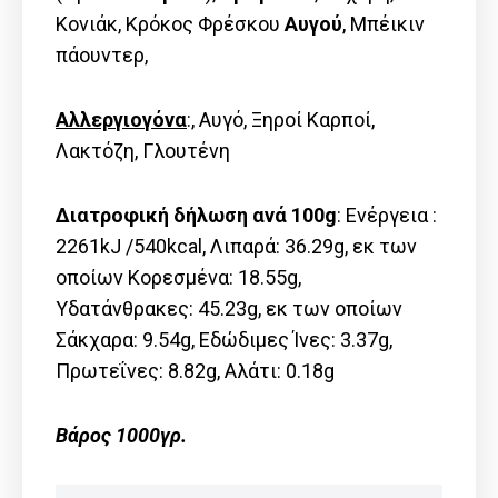
Κονιάκ, Κρόκος Φρέσκου
Αυγού
, Μπέικιν
πάουντερ,
Αλλεργιογόνα
:, Αυγό, Ξηροί Καρποί,
Λακτόζη, Γλουτένη
Διατροφική δήλωση ανά 100g
: Ενέργεια :
2261kJ /540kcal, Λιπαρά: 36.29g, εκ των
οποίων Kορεσμένα: 18.55g,
Υδατάνθρακες: 45.23g, εκ των οποίων
Σάκχαρα: 9.54g, Εδώδιμες Ίνες: 3.37g,
Πρωτεΐνες: 8.82g, Αλάτι: 0.18g
Βάρος 1000γρ.