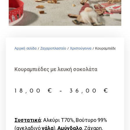
Αρχική σελίδα
/
Ζαχαροπλαστείο
/
Χριστούγεννα
/ Κουραμπιέδες με λευ
Κουραμπιέδες με λευκή σοκολάτα
18,00
€
–
36,00
€
Συστατικά
: Αλεύρι Τ70%, Βούτυρο 99%
(αγελαδινό
γάλα
),
Αμύγδαλο
, Ζάχαρη,