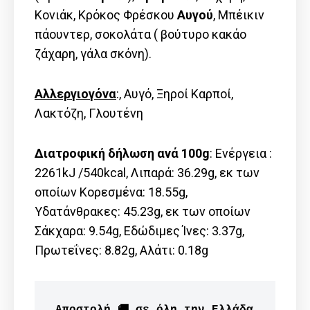
Κονιάκ, Κρόκος Φρέσκου
Αυγού
, Μπέικιν
πάουντερ, σοκολάτα ( βούτυρο κακάο
ζάχαρη, γάλα σκόνη).
Αλλεργιογόνα
:, Αυγό, Ξηροί Καρποί,
Λακτόζη, Γλουτένη
Διατροφική δήλωση ανά 100g
: Ενέργεια :
2261kJ /540kcal, Λιπαρά: 36.29g, εκ των
οποίων Kορεσμένα: 18.55g,
Υδατάνθρακες: 45.23g, εκ των οποίων
Σάκχαρα: 9.54g, Εδώδιμες Ίνες: 3.37g,
Πρωτεΐνες: 8.82g, Αλάτι: 0.18g
Αποστολή 🚚 σε όλη την Ελλάδα 