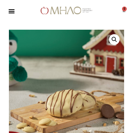
0
Μεταπηδήστε
στο
περιεχόμενο