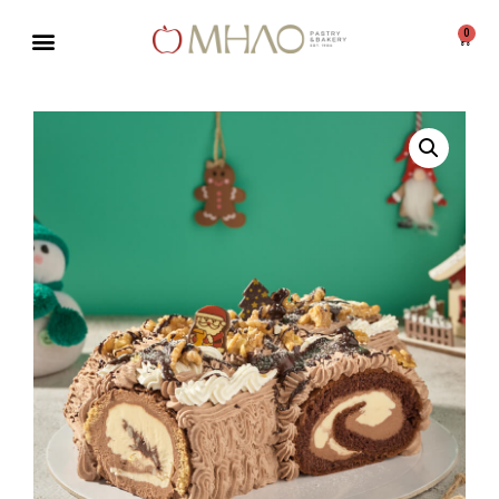
0
Μεταπηδήστε
στο
περιεχόμενο