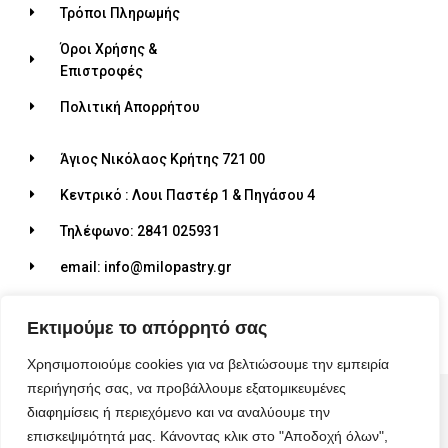
Τρόποι Πληρωμής
Όροι Χρήσης &
Επιστροφές
Πολιτική Απορρήτου
Άγιος Νικόλαος Κρήτης 721 00
Κεντρικό : Λουι Παστέρ 1 & Πηγάσου 4
Τηλέφωνο: 2841 025931
email: info@milopastry.gr
Ωράριο λειτουργίας: 07:00 - 22:30
Εκτιμούμε το απόρρητό σας
Χρησιμοποιούμε cookies για να βελτιώσουμε την εμπειρία
περιήγησής σας, να προβάλλουμε εξατομικευμένες
© 2026 ALL RIGHTS RESERVED​
διαφημίσεις ή περιεχόμενο και να αναλύουμε την
MADE WITH ❤ BY BLUEBIRD ADVERTISING​
επισκεψιμότητά μας. Κάνοντας κλικ στο "Αποδοχή όλων",