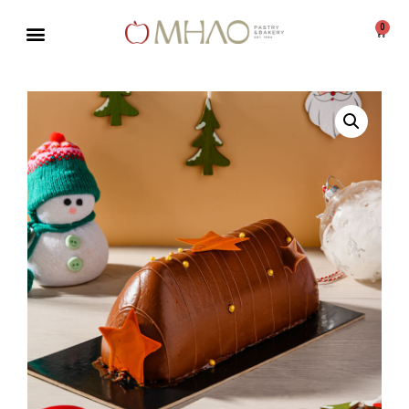
0
Μεταπηδήστε
στο
περιεχόμενο