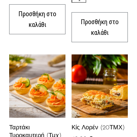
Προσθήκη στο
Προσθήκη στο
καλάθι
καλάθι
Ταρτάκι
Κίς Λορέν (20ΤΜΧ)
Τυροκαυτερή (τμχ)