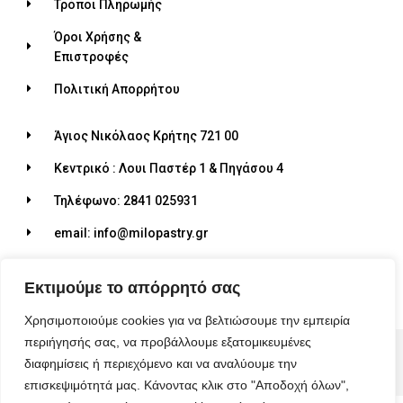
Τρόποι Πληρωμής
Όροι Χρήσης &
Επιστροφές
Πολιτική Απορρήτου
Άγιος Νικόλαος Κρήτης 721 00
Κεντρικό : Λουι Παστέρ 1 & Πηγάσου 4
Τηλέφωνο: 2841 025931
email: info@milopastry.gr
Ωράριο λειτουργίας: 07:00 - 22:30
Εκτιμούμε το απόρρητό σας
Χρησιμοποιούμε cookies για να βελτιώσουμε την εμπειρία
περιήγησής σας, να προβάλλουμε εξατομικευμένες
© 2026 ALL RIGHTS RESERVED​
διαφημίσεις ή περιεχόμενο και να αναλύουμε την
MADE WITH ❤ BY BLUEBIRD ADVERTISING​
επισκεψιμότητά μας. Κάνοντας κλικ στο "Αποδοχή όλων",