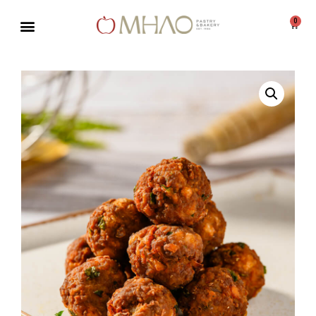
0
Μεταπηδήστε
στο
περιεχόμενο