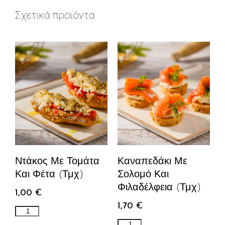
Σχετικά προϊόντα
Ντάκος Με Τομάτα
Καναπεδάκι Με
Και Φέτα (τμχ)
Σολομό Και
Φιλαδέλφεια (τμχ)
1,00
€
1,70
€