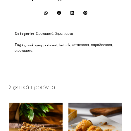
Categories
Σιροπιαστά
,
Σιροπιαστά
Tags
greek syrupp desert
,
kataifi
,
καταιφακια
,
παραδοσιακα
,
σιροπιαστα
Σχετικά προϊόντα