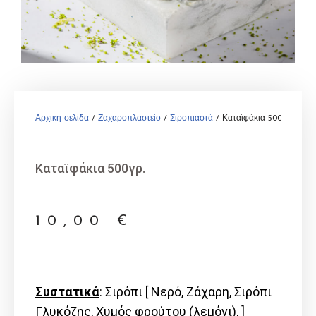
Αρχική σελίδα
/
Ζαχαροπλαστείο
/
Σιροπιαστά
/ Καταϊφάκια 500γρ.
Καταϊφάκια 500γρ.
10,00
€
Συστατικά
: Σιρόπι [ Νερό, Ζάχαρη, Σιρόπι
Γλυκόζης, Χυμός φρούτου (λεμόνι), ]