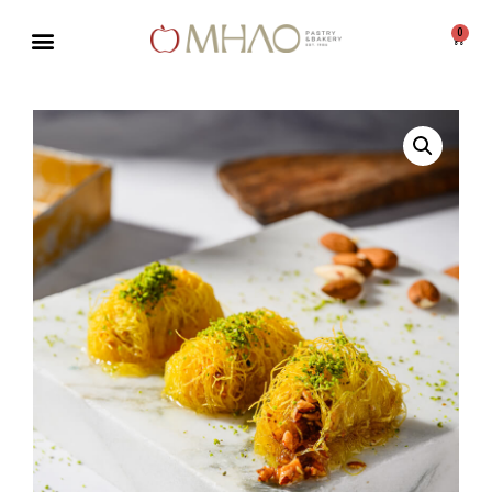
0
Μεταπηδήστε
στο
περιεχόμενο