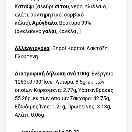
Καταΐφι (αλεύρι
σίτου
, νερό, ηλιέλαιο,
αλάτι, συντηρητικό: σορβικό
κάλιο),
Αμύγδαλο
, Βούτυρο 99%
(αγελαδινό
γάλα
), Κανέλα , ]
Αλλεργιογόνα
:, Ξηροί Καρποί, Λακτόζη,
Γλουτένη
Διατροφική δήλωση ανά 100g
: Ενέργεια :
1263kJ /301kcal, Λιπαρά: 8.5g, εκ των
οποίων Kορεσμένα: 2.77g, Υδατάνθρακες:
55.26g, εκ των οποίων Σάκχαρα: 42.75g,
Εδώδιμες Ίνες: 1.21g, Πρωτεΐνες: 3.13g,
Αλάτι: 0.06g
→ τεμάχια στο κιλό 29-31.