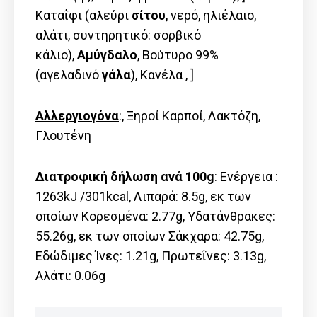
Καταΐφι (αλεύρι
σίτου
, νερό, ηλιέλαιο,
αλάτι, συντηρητικό: σορβικό
κάλιο),
Αμύγδαλο
, Βούτυρο 99%
(αγελαδινό
γάλα
), Κανέλα , ]
Αλλεργιογόνα
:, Ξηροί Καρποί, Λακτόζη,
Γλουτένη
Διατροφική δήλωση ανά 100g
: Ενέργεια :
1263kJ /301kcal, Λιπαρά: 8.5g, εκ των
οποίων Kορεσμένα: 2.77g, Υδατάνθρακες:
55.26g, εκ των οποίων Σάκχαρα: 42.75g,
Εδώδιμες Ίνες: 1.21g, Πρωτεΐνες: 3.13g,
Αλάτι: 0.06g