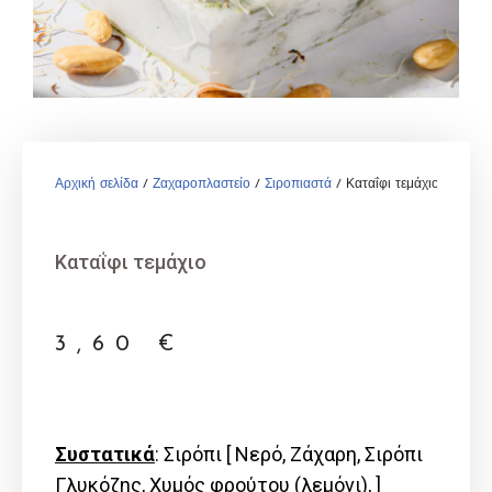
Αρχική σελίδα
/
Ζαχαροπλαστείο
/
Σιροπιαστά
/ Καταΐφι τεμάχιο
Καταΐφι τεμάχιο
3,60
€
Συστατικά
: Σιρόπι [ Νερό, Ζάχαρη, Σιρόπι
Γλυκόζης, Χυμός φρούτου (λεμόνι), ]