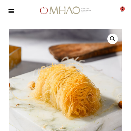
0
Μεταπηδήστε
στο
περιεχόμενο