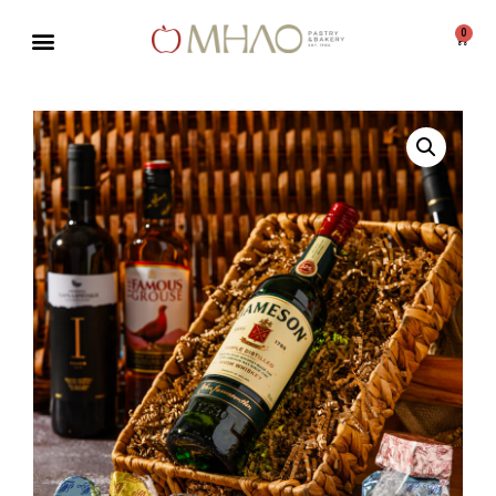
0
Μεταπηδήστε
στο
περιεχόμενο