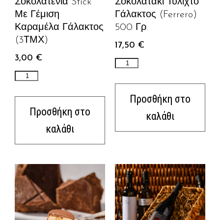
Σοκολατένια Stick
Σοκολατάκι Τυλιχτό
Με Γέμιση
Γάλακτος (ferrero)
Καραμέλα Γάλακτος
500 Γρ.
(3ΤΜΧ)
17,50
€
3,00
€
Προσθήκη στο
Προσθήκη στο
καλάθι
καλάθι