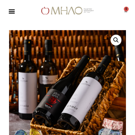
0
Μεταπηδήστε
στο
περιεχόμενο