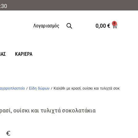
:30
0
0,00
€
Λογαριασμός
ΜΑΣ
ΚΑΡΙΈΡΑ
αχαροπλαστείο
/
Είδη δώρων
/ Καλάθι με κρασί, ουίσκι και τυλιχτά σοκολατάκια
ρασί, ουίσκι και τυλιχτά σοκολατάκια
0
€