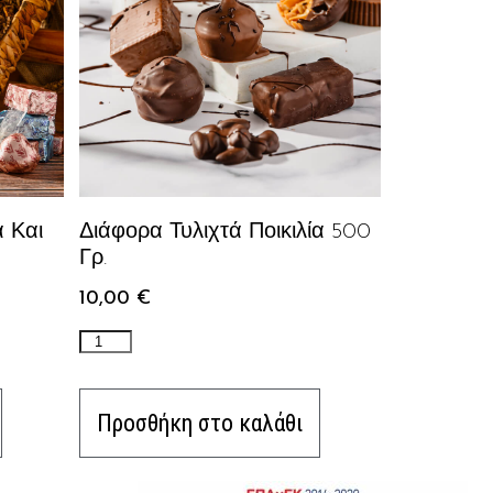
α Και
Διάφορα Τυλιχτά Ποικιλία 500
Γρ.
10,00
€
Προσθήκη στο καλάθι