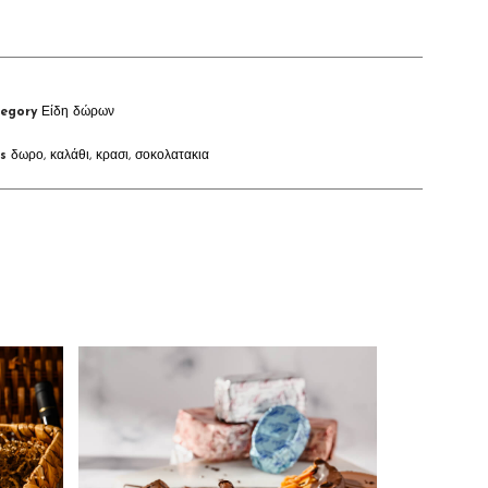
egory
Είδη δώρων
s
δωρο
,
καλάθι
,
κρασι
,
σοκολατακια