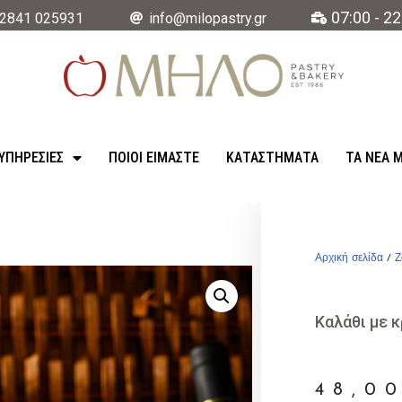
07:00 - 22
2841 025931
info@milopastry.gr
ΥΠΗΡΕΣΊΕΣ
ΠΟΙΟΙ ΕΙΜΑΣΤΕ
ΚΑΤΑΣΤΉΜΑΤΑ
ΤΑ ΝΈΑ 
Αρχική σελίδα
/
Ζ
Καλάθι με κ
48,0