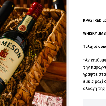
ΚΡΑΣΙ RED L
WHISKY JMS
Τυλιχτά σοκ
*Αν επιθυμ
την παραγγ
γράψτε στα
εμείς μαζί 
αλλαγή της 