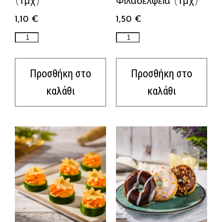
(τμχ)
Φιλαδέλφεια (τμχ)
1,10
€
1,50
€
Προσθήκη στο
Προσθήκη στο
καλάθι
καλάθι