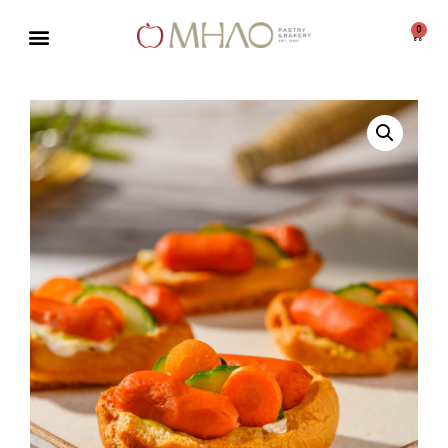
0
Μεταπηδήστε
στο
περιεχόμενο