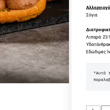
Αλλεργιογ
Σόγια
Διατροφικ
Λιπαρά: 23.
Υδατάνθρακε
Εδώδιμες Ίν
*Αυτό 
παραλα