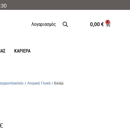
:30
0
0,00
€
Λογαριασμός
ΜΑΣ
ΚΑΡΙΈΡΑ
αχαροπλαστείο
/
Ατομικά Γλυκά
/ Εκλέρ
€