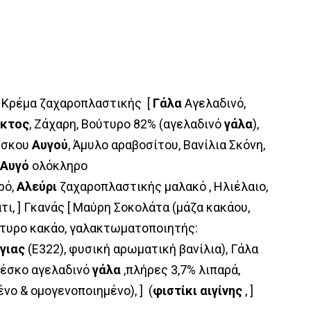
: Κρέμα ζαχαροπλαστικής [
Γάλα
Αγελαδινό,
ακτος
, Ζάχαρη, Βούτυρο 82% (αγελαδινό
γάλα
),
έσκου
Αυγού
, Άμυλο αραβοσίτου, Βανίλια Σκόνη,
[
Αυγό
ολόκληρο
ρό,
Αλεύρι
ζαχαροπλαστικής μαλακό , Ηλιέλαιο,
τι, ] Γκανάς [ Μαύρη Σοκολάτα (μάζα κακάου,
ύτυρο κακάο, γαλακτωματοποιητής:
γιας
(E322), φυσική αρωματική βανίλια), Γάλα
έσκο αγελαδινό
γάλα
,πλήρες 3,7% λιπαρά,
νο & ομογενοποιημένο), ] (
φιστίκι αιγίνης
, ]