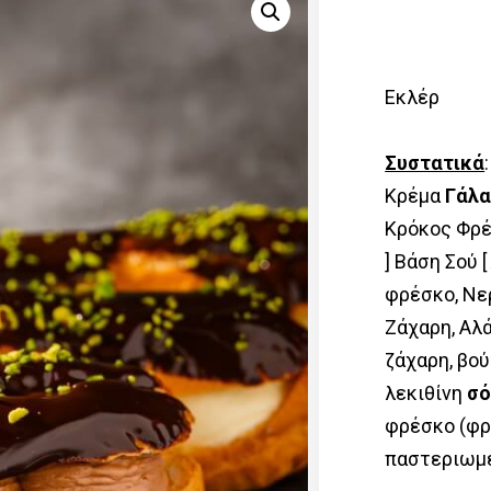
Εκλέρ
Συστατικά
Kρέμα
Γάλ
Κρόκος Φρ
] Βάση Σού 
φρέσκο, Νε
Ζάχαρη, Αλά
ζάχαρη, βο
λεκιθίνη
σό
φρέσκο (φρ
παστεριωμέ