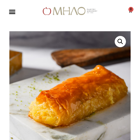
0
Μεταπηδήστε
στο
περιεχόμενο