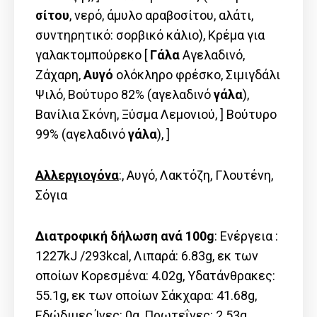
σίτου
, νερό, άμυλο αραβοσίτου, αλάτι,
συντηρητικό: σορβικό κάλιο), Κρέμα για
γαλακτομπούρεκο [
Γάλα
Αγελαδινό,
Ζάχαρη,
Αυγό
ολόκληρο φρέσκο, Σιμιγδάλι
Ψιλό, Βούτυρο 82% (αγελαδινό
γάλα
),
Βανίλια Σκόνη, Ξύσμα Λεμονιού, ] Βούτυρο
99% (αγελαδινό
γάλα
), ]
Αλλεργιογόνα
:, Αυγό, Λακτόζη, Γλουτένη,
Σόγια
Διατροφική δήλωση ανά 100g
: Ενέργεια :
1227kJ /293kcal, Λιπαρά: 6.83g, εκ των
οποίων Kορεσμένα: 4.02g, Υδατάνθρακες:
55.1g, εκ των οποίων Σάκχαρα: 41.68g,
Εδώδιμες Ίνες: 0g, Πρωτεΐνες: 2.53g,