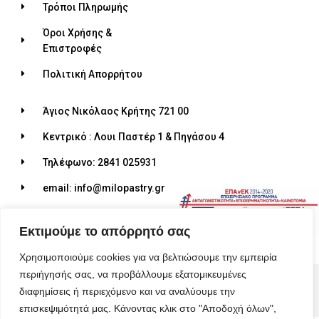
Τρόποι Πληρωμής
Όροι Χρήσης &
Επιστροφές
Πολιτική Απορρήτου
Άγιος Νικόλαος Κρήτης 721 00
Κεντρικό : Λουι Παστέρ 1 & Πηγάσου 4
Τηλέφωνο: 2841 025931
email: info@milopastry.gr
Ωράριο λειτουργίας: 07:00 - 22:30
Εκτιμούμε το απόρρητό σας
Χρησιμοποιούμε cookies για να βελτιώσουμε την εμπειρία
περιήγησής σας, να προβάλλουμε εξατομικευμένες
© 2026 ALL RIGHTS RESERVED​
διαφημίσεις ή περιεχόμενο και να αναλύουμε την
MADE WITH ❤ BY BLUEBIRD ADVERTISING​
επισκεψιμότητά μας. Κάνοντας κλικ στο "Αποδοχή όλων",