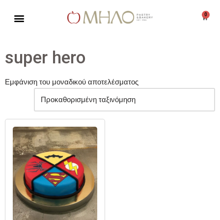
0
Μεταπηδήστε
στο
περιεχόμενο
super hero
Εμφάνιση του μοναδικού αποτελέσματος