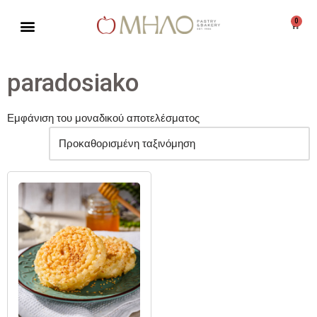
0
Μεταπηδήστε
στο
περιεχόμενο
paradosiako
Εμφάνιση του μοναδικού αποτελέσματος