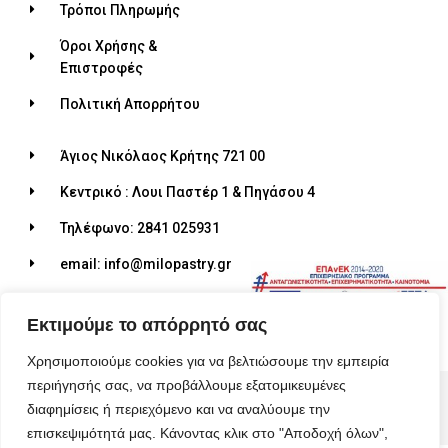
Τρόποι Πληρωμής
Όροι Χρήσης &
Επιστροφές
Πολιτική Απορρήτου
Άγιος Νικόλαος Κρήτης 721 00
Κεντρικό : Λουι Παστέρ 1 & Πηγάσου 4
Τηλέφωνο: 2841 025931
email: info@milopastry.gr
Ωράριο λειτουργίας: 07:00 - 22:30
Εκτιμούμε το απόρρητό σας
Χρησιμοποιούμε cookies για να βελτιώσουμε την εμπειρία
περιήγησής σας, να προβάλλουμε εξατομικευμένες
© 2026 ALL RIGHTS RESERVED​
διαφημίσεις ή περιεχόμενο και να αναλύουμε την
MADE WITH ❤ BY BLUEBIRD ADVERTISING​
επισκεψιμότητά μας. Κάνοντας κλικ στο "Αποδοχή όλων",