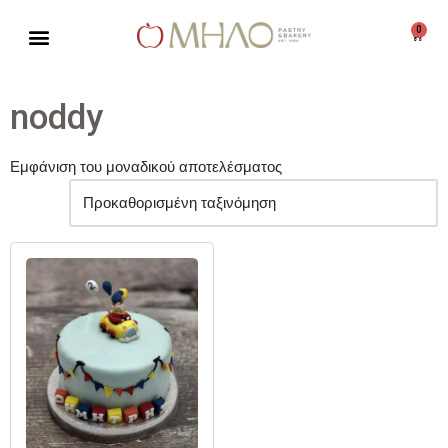
0
Μεταπηδήστε
στο
περιεχόμενο
noddy
Εμφάνιση του μοναδικού αποτελέσματος