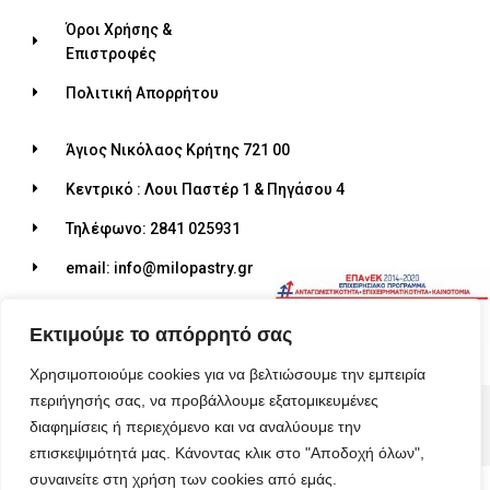
Όροι Χρήσης &
Επιστροφές
Πολιτική Απορρήτου
Άγιος Νικόλαος Κρήτης 721 00
Κεντρικό : Λουι Παστέρ 1 & Πηγάσου 4
Τηλέφωνο: 2841 025931
email: info@milopastry.gr
Ωράριο λειτουργίας: 07:00 - 22:30
Εκτιμούμε το απόρρητό σας
Χρησιμοποιούμε cookies για να βελτιώσουμε την εμπειρία
περιήγησής σας, να προβάλλουμε εξατομικευμένες
© 2026 ALL RIGHTS RESERVED​
διαφημίσεις ή περιεχόμενο και να αναλύουμε την
MADE WITH ❤ BY BLUEBIRD ADVERTISING​
επισκεψιμότητά μας. Κάνοντας κλικ στο "Αποδοχή όλων",
συναινείτε στη χρήση των cookies από εμάς.