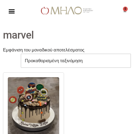
0
Μεταπηδήστε
στο
περιεχόμενο
marvel
Εμφάνιση του μοναδικού αποτελέσματος