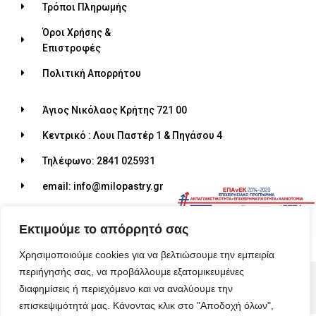
Τρόποι Πληρωμής
Όροι Χρήσης &
Επιστροφές
Πολιτική Απορρήτου
Άγιος Νικόλαος Κρήτης 721 00
Κεντρικό : Λουι Παστέρ 1 & Πηγάσου 4
Τηλέφωνο: 2841 025931
email: info@milopastry.gr
Ωράριο λειτουργίας: 07:00 - 22:30
Εκτιμούμε το απόρρητό σας
Χρησιμοποιούμε cookies για να βελτιώσουμε την εμπειρία
περιήγησής σας, να προβάλλουμε εξατομικευμένες
© 2026 ALL RIGHTS RESERVED​
διαφημίσεις ή περιεχόμενο και να αναλύουμε την
MADE WITH ❤ BY BLUEBIRD ADVERTISING​
επισκεψιμότητά μας. Κάνοντας κλικ στο "Αποδοχή όλων",