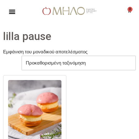
0
Μεταπηδήστε
στο
περιεχόμενο
lilla pause
Εμφάνιση του μοναδικού αποτελέσματος