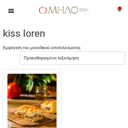
0
Μεταπηδήστε
στο
περιεχόμενο
kiss loren
Εμφάνιση του μοναδικού αποτελέσματος