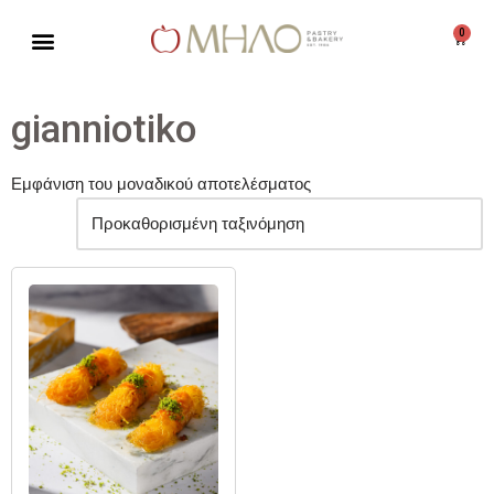
0
Μεταπηδήστε
στο
περιεχόμενο
gianniotiko
Εμφάνιση του μοναδικού αποτελέσματος