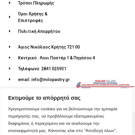
Τρόποι Πληρωμής
Όροι Χρήσης &
Επιστροφές
Πολιτική Απορρήτου
Άγιος Νικόλαος Κρήτης 721 00
Κεντρικό : Λουι Παστέρ 1 & Πηγάσου 4
Τηλέφωνο: 2841 025931
email: info@milopastry.gr
Ωράριο λειτουργίας: 07:00 - 22:30
Εκτιμούμε το απόρρητό σας
Χρησιμοποιούμε cookies για να βελτιώσουμε την εμπειρία
περιήγησής σας, να προβάλλουμε εξατομικευμένες
© 2026 ALL RIGHTS RESERVED​
διαφημίσεις ή περιεχόμενο και να αναλύουμε την
MADE WITH ❤ BY BLUEBIRD ADVERTISING​
επισκεψιμότητά μας. Κάνοντας κλικ στο "Αποδοχή όλων",