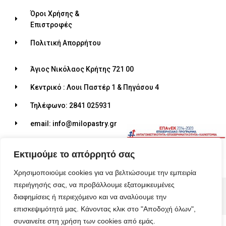
Όροι Χρήσης &
Επιστροφές
Πολιτική Απορρήτου
Άγιος Νικόλαος Κρήτης 721 00
Κεντρικό : Λουι Παστέρ 1 & Πηγάσου 4
Τηλέφωνο: 2841 025931
email: info@milopastry.gr
Ωράριο λειτουργίας: 07:00 - 22:30
Εκτιμούμε το απόρρητό σας
Χρησιμοποιούμε cookies για να βελτιώσουμε την εμπειρία
περιήγησής σας, να προβάλλουμε εξατομικευμένες
© 2026 ALL RIGHTS RESERVED​
διαφημίσεις ή περιεχόμενο και να αναλύουμε την
MADE WITH ❤ BY BLUEBIRD ADVERTISING​
επισκεψιμότητά μας. Κάνοντας κλικ στο "Αποδοχή όλων",
συναινείτε στη χρήση των cookies από εμάς.