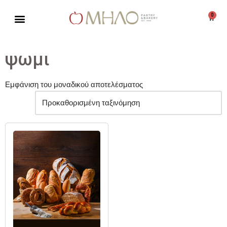
0
Μεταπηδήστε
στο
περιεχόμενο
ψωμι
Εμφάνιση του μοναδικού αποτελέσματος