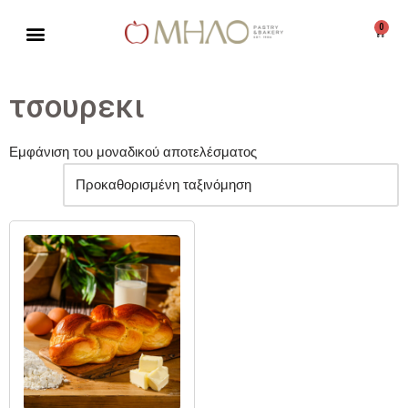
0
Μεταπηδήστε
στο
περιεχόμενο
τσουρεκι
Εμφάνιση του μοναδικού αποτελέσματος