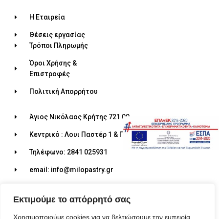
Η Εταιρεία
Θέσεις εργασίας
Τρόποι Πληρωμής
Όροι Χρήσης &
Επιστροφές
Πολιτική Απορρήτου
Άγιος Νικόλαος Κρήτης 721 00
Κεντρικό : Λουι Παστέρ 1 & Πηγάσου 4
Τηλέφωνο: 2841 025931
email: info@milopastry.gr
Ωράριο λειτουργίας: 07:00 - 22:30
Εκτιμούμε το απόρρητό σας
Χρησιμοποιούμε cookies για να βελτιώσουμε την εμπειρία