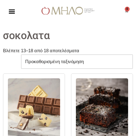
0
Μεταπηδήστε
στο
περιεχόμενο
σοκολατα
Βλέπετε 13–18 από 18 αποτελέσματα