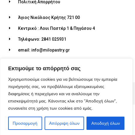
Πολιτική Απορρήτου
Άγιος Νικόλαος Κρήτης 721 00
Κεντρικό : Λουι Παστέρ 1 & Πηγάσου 4
Τηλέφωνο: 2841 025931
email: info@milopastry.gr
Ωράριο λειτουργίας: 07:00 - 22:30
Εκτιμούμε το απόρρητό σας
Χρησιμοποιούμε cookies για να βελτιώσουμε την εμπειρία
περιήγησής σας, να προβάλλουμε εξατομικευμένες
© 2026 ALL RIGHTS RESERVED​
διαφημίσεις ή περιεχόμενο και να αναλύουμε την
MADE WITH ❤ BY BLUEBIRD ADVERTISING​
επισκεψιμότητά μας. Κάνοντας κλικ στο "Αποδοχή όλων",
συναινείτε στη χρήση των cookies από εμάς.
Προσαρμογή
Απόρριψη όλων
Αποδοχή όλων