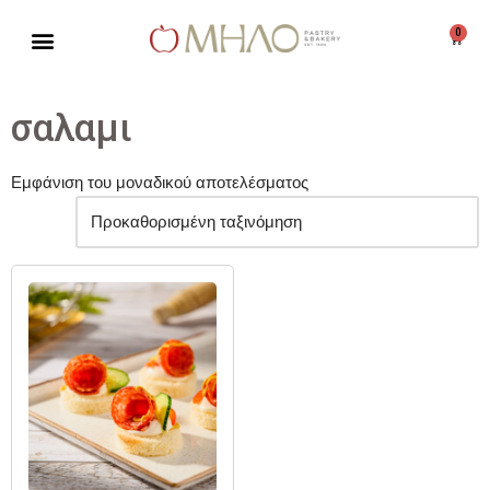
0
Μεταπηδήστε
στο
περιεχόμενο
σαλαμι
Εμφάνιση του μοναδικού αποτελέσματος