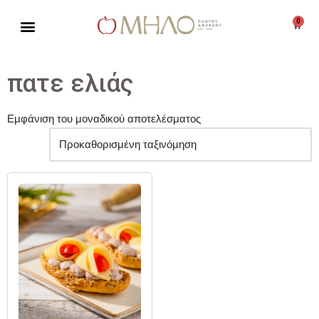
0
Μεταπηδήστε
στο
περιεχόμενο
πατε ελιάς
Εμφάνιση του μοναδικού αποτελέσματος