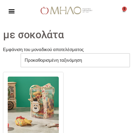
0
Μεταπηδήστε
στο
περιεχόμενο
με σοκολάτα
Εμφάνιση του μοναδικού αποτελέσματος