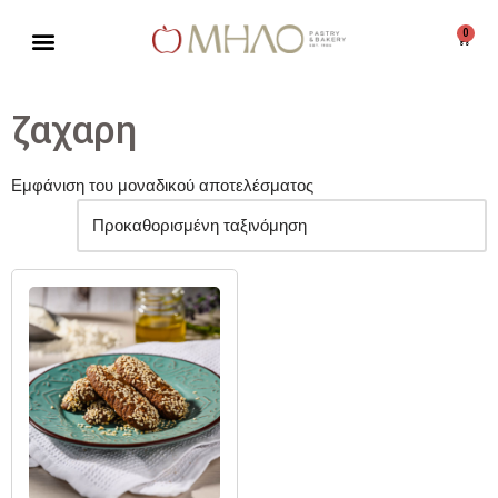
0
Μεταπηδήστε
στο
περιεχόμενο
ζαχαρη
Εμφάνιση του μοναδικού αποτελέσματος