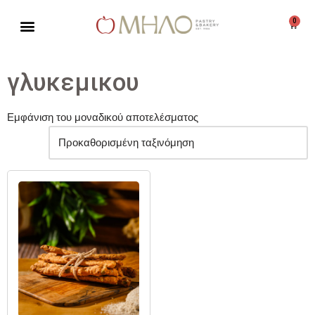
0
Μεταπηδήστε
στο
περιεχόμενο
γλυκεμικου
Εμφάνιση του μοναδικού αποτελέσματος