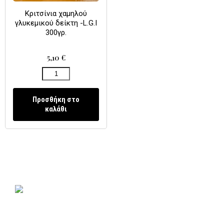
Κριτσίνια χαμηλού
γλυκεμικού δείκτη -L.G.I
300γρ.
5,10
€
Προσθήκη στο
καλάθι